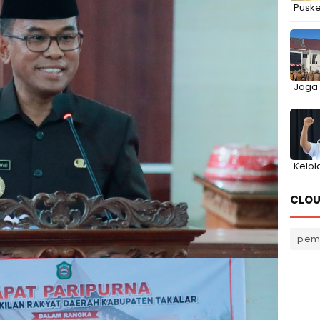
Puske
Jaga
Kelol
CLOU
pem