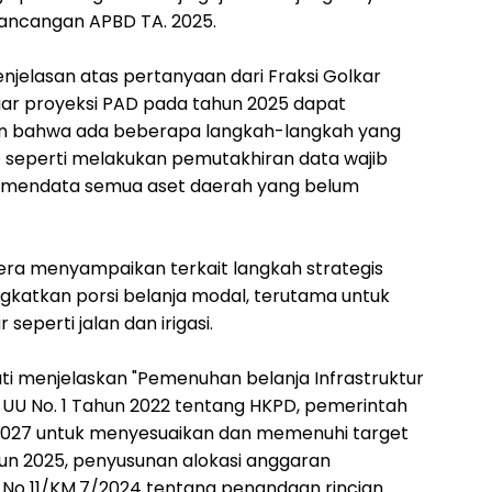
ancangan APBD TA. 2025.
njelasan atas pertanyaan dari Fraksi Golkar
gar proyeksi PAD pada tahun 2025 dapat
skan bahwa ada beberapa langkah-langkah yang
D seperti melakukan pemutakhiran data wajib
f, mendata semua aset daerah yang belum
htera menyampaikan terkait langkah strategis
gkatkan porsi belanja modal, terutama untuk
seperti jalan dan irigasi.
ati menjelaskan "Pemenuhan belanja Infrastruktur
UU No. 1 Tahun 2022 tentang HKPD, pemerintah
2027 untuk menyesuaikan dan memenuhi target
hun 2025, penyusunan alokasi anggaran
 No 11/KM.7/2024 tentang penandaan rincian