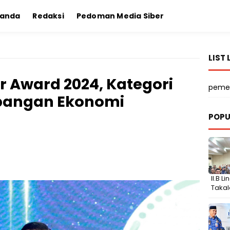
randa
Redaksi
Pedoman Media Siber
LIST 
r Award 2024, Kategori
peme
bangan Ekonomi
POPU
II.B 
Takal