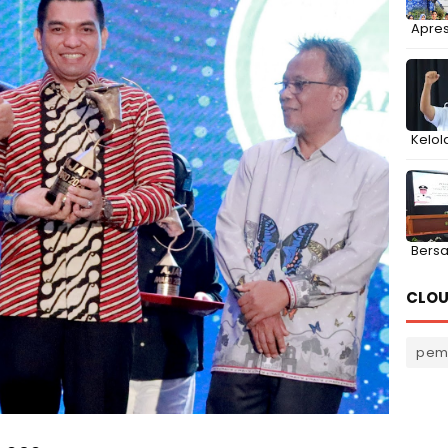
Apres
Kelol
Bers
CLOU
pem