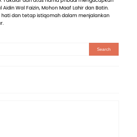
. Takalar dan atas nama pribadi mengucapkan
l Aidin Wal Faizin, Mohon Maaf Lahir dan Batin.
 hati dan tetap istiqomah dalam menjalankan
r.