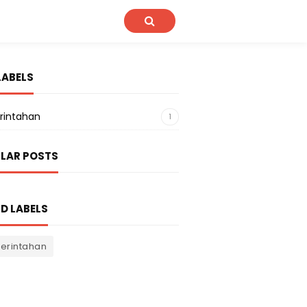
LABELS
rintahan
1
LAR POSTS
D LABELS
erintahan