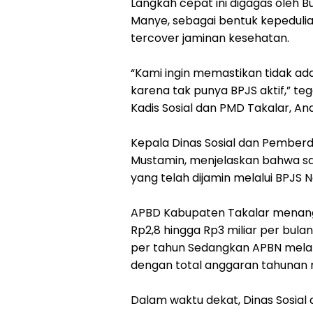
Langkah cepat ini digagas oleh 
Manye, sebagai bentuk kepeduli
tercover jaminan kesehatan.
“Kami ingin memastikan tidak ada
karena tak punya BPJS aktif,” te
Kadis Sosial dan PMD Takalar, And
Kepala Dinas Sosial dan Pemberd
Mustamin, menjelaskan bahwa saat
yang telah dijamin melalui BPJS 
APBD Kabupaten Takalar menangg
Rp2,8 hingga Rp3 miliar per bul
per tahun Sedangkan APBN melalu
dengan total anggaran tahunan 
Dalam waktu dekat, Dinas Sosia