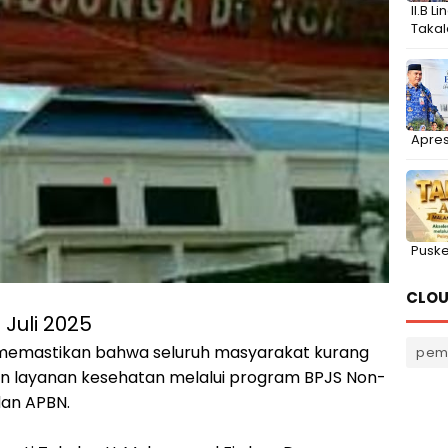
II.B 
Takal
Apres
Puske
CLOU
7 Juli 2025
memastikan bahwa seluruh masyarakat kurang
pem
layanan kesehatan melalui program BPJS Non-
dan APBN.