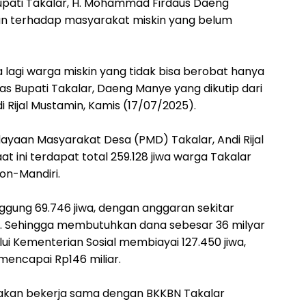
Bupati Takalar, H. Mohammad Firdaus Daeng
an terhadap masyarakat miskin yang belum
 lagi warga miskin yang tidak bisa berobat hanya
gas Bupati Takalar, Daeng Manye yang dikutip dari
i Rijal Mustamin, Kamis (17/07/2025).
ayaan Masyarakat Desa (PMD) Takalar, Andi Rijal
 ini terdapat total 259.128 jiwa warga Takalar
Non-Mandiri.
ung 69.746 jiwa, dengan anggaran sekitar
an. Sehingga membutuhkan dana sebesar 36 milyar
i Kementerian Sosial membiayai 127.450 jiwa,
mencapai Rp146 miliar.
l akan bekerja sama dengan BKKBN Takalar