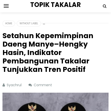
TOPIK TAKALAR
HOME
WITHOUT LABEL
Setahun Kepemimpinan
Daeng Manye–Hengky
Hasin, Indikator
Pembangunan Takalar
Tunjukkan Tren Positif
Syachrul
Comment