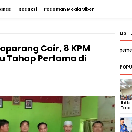
randa
Redaksi
Pedoman Media Siber
LIST 
oparang Cair, 8 KPM
peme
bu Tahap Pertama di
POPU
II.B 
Takal