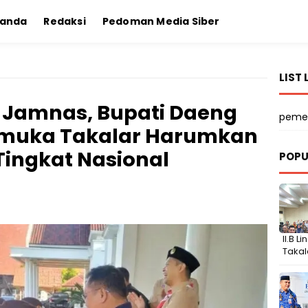
randa
Redaksi
Pedoman Media Siber
LIST 
 Jamnas, Bupati Daeng
peme
amuka Takalar Harumkan
Tingkat Nasional
POPU
II.B 
Takal